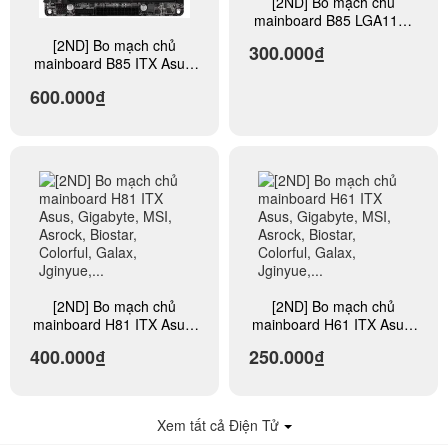
[2ND] Bo mạch chủ
mainboard B85 LGA1150
Asus, Gigabyte, MSI,
[2ND] Bo mạch chủ
300.000₫
Asrock, Biostar, Colorful,
mainboard B85 ITX Asus,
Galax, Jginyue,...
Gigabyte, MSI, Asrock,
600.000₫
Biostar, Colorful, Galax,
Jginyue,...
[2ND] Bo mạch chủ
[2ND] Bo mạch chủ
mainboard H81 ITX Asus,
mainboard H61 ITX Asus,
Gigabyte, MSI, Asrock,
Gigabyte, MSI, Asrock,
400.000₫
250.000₫
Biostar, Colorful, Galax,
Biostar, Colorful, Galax,
Jginyue,...
Jginyue,...
Xem tất cả Điện Tử