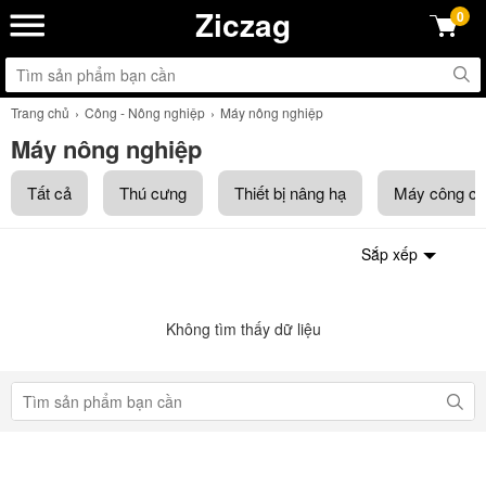
Ziczag
0
Trang chủ
Công - Nông nghiệp
Máy nông nghiệp
Máy nông nghiệp
Tất cả
Thú cưng
Thiết bị nâng hạ
Máy công cụ
Sắp xếp
Không tìm thấy dữ liệu