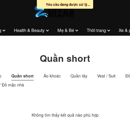
Yêu cầu đang được xử lý...
g
Health & Beauty
Mẹ & Bé
Thời trang
Xe & 
Quần short
o
Quần short
Áo khoác
Quần tây
Vest / Suit
Đồ
/ Đồ mặc nhà
Không tìm thấy kết quả nào phù hợp