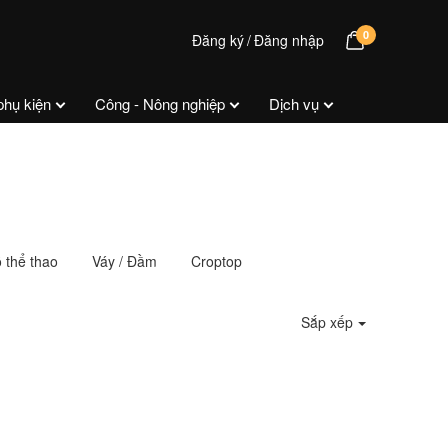
0
Đăng ký
Đăng nhập
phụ kiện
Công - Nông nghiệp
Dịch vụ
 thể thao
Váy / Đầm
Croptop
Sắp xếp