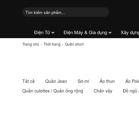
Điện Tử
Điện Máy & Gia dụng
Xây dựn
Trang chủ
Thời trang
Quần short
Tất cả
Quần Jean
Sơ-mi
Áo thun
Áo Pol
Quần culottes / Quần ống rộng
Chân váy
Đồ ngủ 