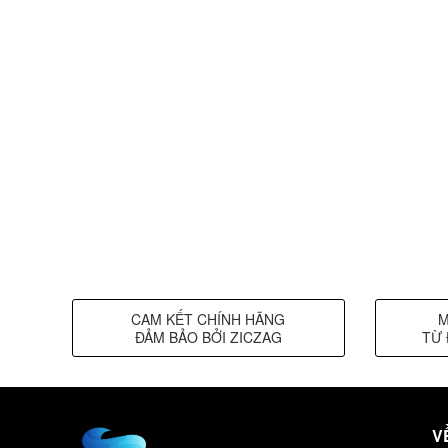
CAM KẾT CHÍNH HÃNG
M
ĐẢM BẢO BỞI ZICZAG
TỪ 
V