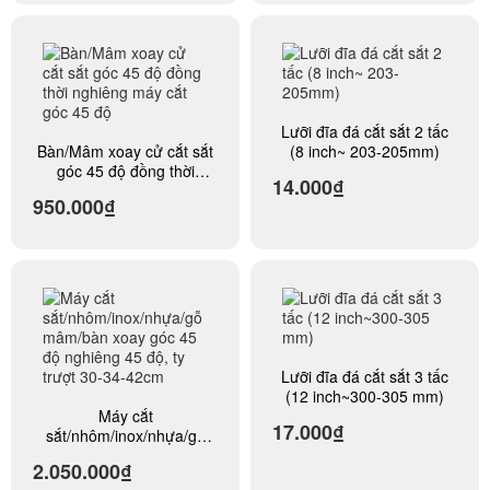
Lưỡi đĩa đá cắt sắt 2 tấc
Bàn/Mâm xoay cử cắt sắt
(8 inch~ 203-205mm)
góc 45 độ đồng thời
14.000₫
nghiêng máy cắt góc 45
950.000₫
độ
Lưỡi đĩa đá cắt sắt 3 tấc
(12 inch~300-305 mm)
Máy cắt
17.000₫
sắt/nhôm/inox/nhựa/gỗ
mâm/bàn xoay góc 45 độ
2.050.000₫
nghiêng 45 độ, ty trượt 30-