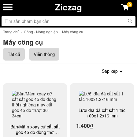
Ziczag
0
Trang chủ
Công - Nông nghiệp
Máy công cụ
Máy công cụ
Tất cả
Viễn thông
Sắp xếp
Lưỡi đĩa đá cắt sắt 1 tấc
100x1.2x16 mm
1.400₫
Bàn/Mâm xoay cử cắt sắt
góc 45 độ đồng thời