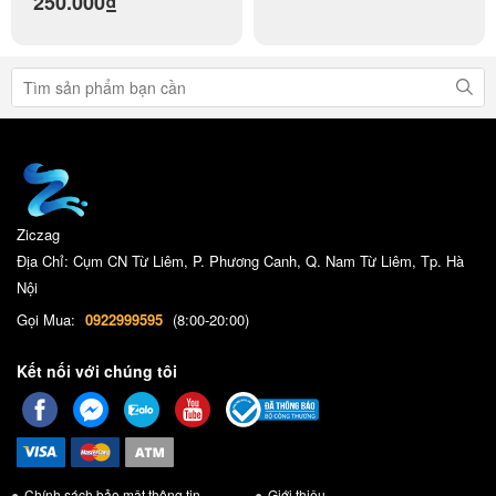
250.000₫
iTel Vnsky Wintel Local
Ziczag
Địa Chỉ: Cụm CN Từ Liêm, P. Phương Canh, Q. Nam Từ Liêm, Tp. Hà
Nội
Gọi Mua:
0922999595
(8:00-20:00)
Kết nối với chúng tôi
Chính sách bảo mật thông tin
Giới thiệu