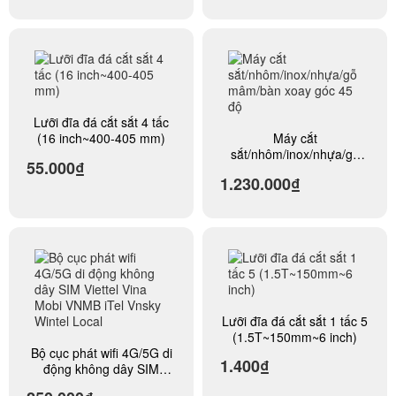
34-42cm
Lưỡi đĩa đá cắt sắt 4 tấc
(16 inch~400-405 mm)
Máy cắt
sắt/nhôm/inox/nhựa/gỗ
55.000₫
mâm/bàn xoay góc 45 độ
1.230.000₫
Lưỡi đĩa đá cắt sắt 1 tấc 5
(1.5T~150mm~6 inch)
Bộ cục phát wifi 4G/5G di
1.400₫
động không dây SIM
Viettel Vina Mobi VNMB