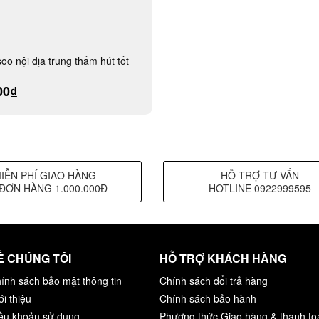
oo nội địa trung thấm hút tốt
00₫
IỄN PHÍ GIAO HÀNG
HỖ TRỢ TƯ VẤN
ĐƠN HÀNG 1.000.000Đ
HOTLINE 0922999595
Ề CHÚNG TÔI
HỖ TRỢ KHÁCH HÀNG
ính sách bảo mật thông tin
Chính sách đổi trả hàng
ới thiệu
Chính sách bảo hành
ều khoản sử dụng
Phương thức Giao hàng & thanh to