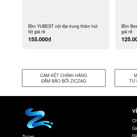
Bỉm YUBEST nội địa trung thấm hút
Bỉm Bes
tốt giá rẻ
giá rẻ
155.000₫
125.0
CAM KẾT CHÍNH HÃNG
M
ĐẢM BẢO BỞI ZICZAG
TỪ 
V
Ch
Gi
Đi
Ziczag