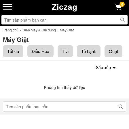
Ziczag
0
Trang chủ
Điện Máy & Gia dụng
Máy Giặt
Máy Giặt
Tất cả
Điều Hòa
Tivi
Tủ Lạnh
Quạt
Sắp xếp
Không tìm thấy dữ liệu