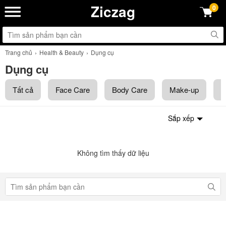
Ziczag
0
Trang chủ
Health & Beauty
Dụng cụ
Dụng cụ
Tất cả
Face Care
Body Care
Make-up
T
Sắp xếp
Không tìm thấy dữ liệu