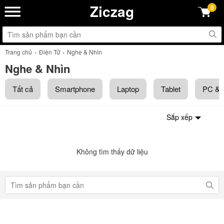
Ziczag
0
Trang chủ
Điện Tử
Nghe & Nhìn
Nghe & Nhìn
Tất cả
Smartphone
Laptop
Tablet
PC & L
Sắp xếp
Không tìm thấy dữ liệu