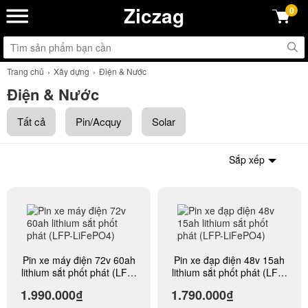
Ziczag
0
Trang chủ
Xây dựng
Điện & Nước
Điện & Nước
Tất cả
Pin/Acquy
Solar
Sắp xếp
Pin xe máy điện 72v 60ah
Pin xe đạp điện 48v 15ah
lithium sắt phốt phát (LFP-
lithium sắt phốt phát (LFP-
LiFePO4)
LiFePO4)
1.990.000₫
1.790.000₫