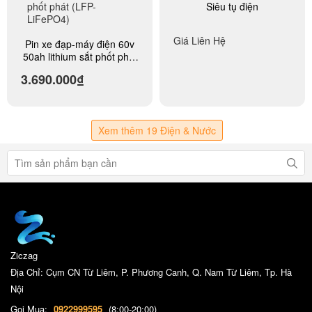
Siêu tụ điện
Giá Liên Hệ
Pin xe đạp-máy điện 60v
50ah lithium sắt phốt phát
(LFP-LiFePO4)
3.690.000₫
Xem thêm 19 Điện & Nước
Ziczag
Địa Chỉ: Cụm CN Từ Liêm, P. Phương Canh, Q. Nam Từ Liêm, Tp. Hà
Nội
Gọi Mua:
0922999595
(8:00-20:00)