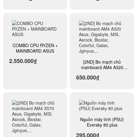
Galax, Jginyue,...
Galax, Jginyue,...
COMBO CPU RYZEN +
MAINBOARD ASUS
2.550.000₫
[2ND] Bo mạch chủ
mainboard AM4 A320
Asus, Gigabyte, MSI,
650.000₫
Asrock, Biostar, Colorful,
Galax, Jginyue,...
Nguồn máy tính (PSU)
Eversky 80 plus
295.000₫