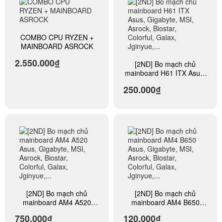
COMBO CPU RYZEN +
MAINBOARD ASROCK
2.550.000₫
[2ND] Bo mạch chủ
mainboard H61 ITX Asus,
Gigabyte, MSI, Asrock,
250.000₫
Biostar, Colorful, Galax,
Jginyue,...
[2ND] Bo mạch chủ
[2ND] Bo mạch chủ
mainboard AM4 A520
mainboard AM4 B650
Asus, Gigabyte, MSI,
Asus, Gigabyte, MSI,
750.000₫
120.000₫
Asrock, Biostar, Colorful,
Asrock, Biostar, Colorful,