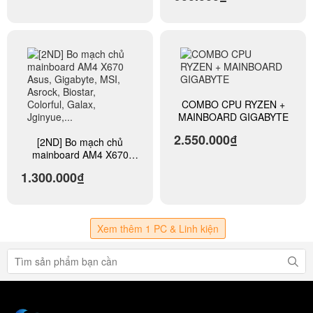
Galax, Jginyue,...
COMBO CPU RYZEN +
MAINBOARD GIGABYTE
2.550.000₫
[2ND] Bo mạch chủ
mainboard AM4 X670
Asus, Gigabyte, MSI,
1.300.000₫
Asrock, Biostar, Colorful,
Galax, Jginyue,...
Xem thêm 1 PC & Linh kiện