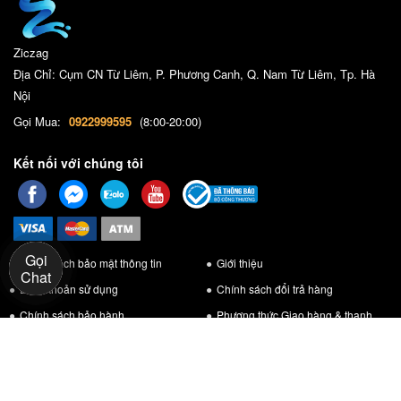
Ziczag
Địa Chỉ: Cụm CN Từ Liêm, P. Phương Canh, Q. Nam Từ Liêm, Tp. Hà
Nội
Gọi Mua:
0922999595
(8:00-20:00)
Kết nối với chúng tôi
Gọi
Chính sách bảo mật thông tin
Giới thiệu
Chat
Điều khoản sử dụng
Chính sách đổi trả hàng
Chính sách bảo hành
Phương thức Giao hàng & thanh
toán
© 2026 Ziczag