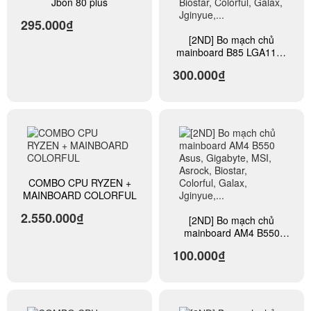
Jbon 80 plus
295.000₫
[2ND] Bo mạch chủ
mainboard B85 LGA1150
Asus, Gigabyte, MSI,
300.000₫
Asrock, Biostar, Colorful,
Galax, Jginyue,...
COMBO CPU RYZEN +
MAINBOARD COLORFUL
2.550.000₫
[2ND] Bo mạch chủ
mainboard AM4 B550
Asus, Gigabyte, MSI,
100.000₫
Asrock, Biostar, Colorful,
Galax, Jginyue,...