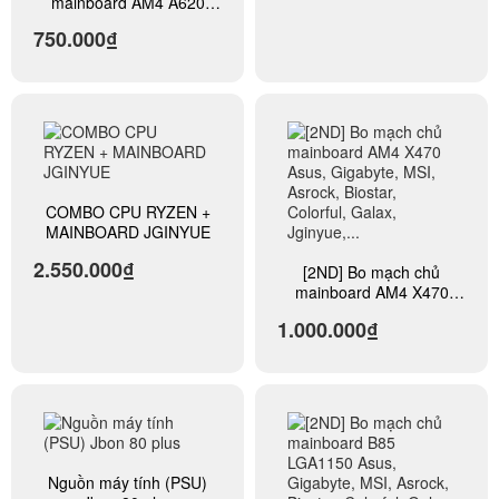
mainboard AM4 A620
Asus, Gigabyte, MSI,
750.000₫
Asrock, Biostar, Colorful,
Galax, Jginyue,...
COMBO CPU RYZEN +
MAINBOARD JGINYUE
2.550.000₫
[2ND] Bo mạch chủ
mainboard AM4 X470
Asus, Gigabyte, MSI,
1.000.000₫
Asrock, Biostar, Colorful,
Galax, Jginyue,...
Nguồn máy tính (PSU)