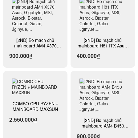
[2ND] Bo mạch chủ
[2ND] Bo mạch chủ
mainboard AM4 X370
mainboard H81 ITX Asus,
Asus, Gigabyte, MSI,
Gigabyte, MSI, Asrock,
900.000₫
400.000₫
Asrock, Biostar, Colorful,
Biostar, Colorful, Galax,
Galax, Jginyue,...
Jginyue,...
COMBO CPU RYZEN +
MAINBOARD MAXSUN
2.550.000₫
[2ND] Bo mạch chủ
mainboard AM4 B450
Asus, Gigabyte, MSI,
900.000₫
Asrock, Biostar, Colorful,