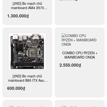
[2ND] Bo mạch chủ
mainboard AM4 X570
Asus, Gigabyte, MSI,
1.300.000₫
Asrock, Biostar, Colorful,
Galax, Jginyue,...
COMBO CPU RYZEN +
MAINBOARD ONDA
2.550.000₫
[2ND] Bo mạch chủ
mainboard B85 ITX Asus,
Gigabyte, MSI, Asrock,
600.000₫
Biostar, Colorful, Galax,
Jginyue,...