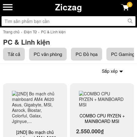
Ziczag
0
Trang chủ
Điện Tử
PC & Linh kiện
PC & Linh kiện
Tất cả
PC văn phòng
PC Đồ họa
PC Gaming
Sắp xếp
COMBO CPU RYZEN +
MAINBOARD MSI
2.550.000₫
[2ND] Bo mạch chủ