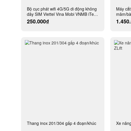
Bộ cục phát wifi 4G/5G di động không
Máy cắt
dây SIM Viettel Vina Mobi VNMB iTel
mâm/bàn
Vnsky Wintel Local
độ
250.000₫
1.450
Thang inox 201/304 gấp 4 đoạn/khúc
Xe nâng 