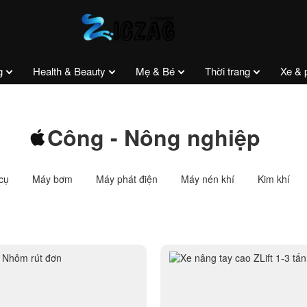
g
Health & Beauty
Mẹ & Bé
Thời trang
Xe & 
Công - Nông nghiệp
cụ
Máy bơm
Máy phát điện
Máy nén khí
Kim khí