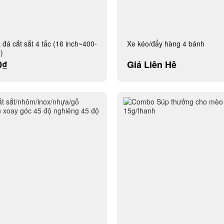
 đá cắt sắt 4 tấc (16 inch~400-
Xe kéo/đẩy hàng 4 bánh
)
0₫
Giá Liên Hệ