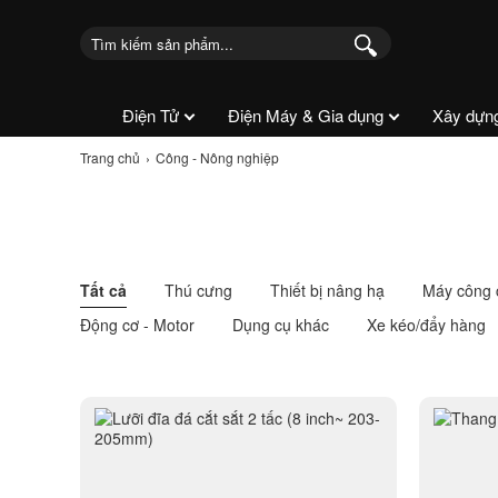
Điện Tử
Điện Máy & Gia dụng
Xây dựn
Trang chủ
Công - Nông nghiệp
Tất cả
Thú cưng
Thiết bị nâng hạ
Máy công 
Động cơ - Motor
Dụng cụ khác
Xe kéo/đẩy hàng