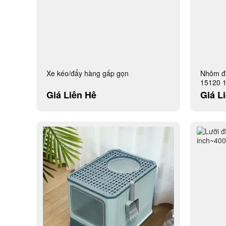
Xe kéo/đẩy hàng gấp gọn
Nhôm đị
15120 1
thước y
Giá Liên Hệ
Giá L