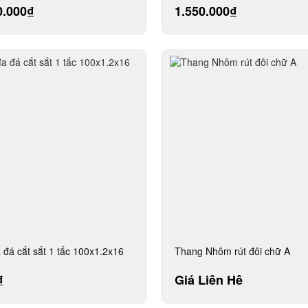
trượt 30-34cm
0.000₫
1.550.000₫
a đá cắt sắt 1 tấc 100x1.2x16
Thang Nhôm rút đôi chữ A
₫
Giá Liên Hệ