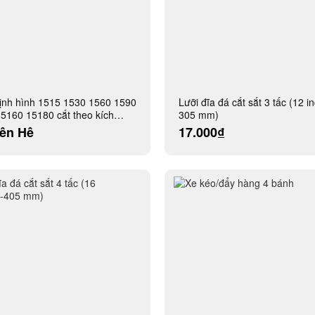
nh hình 1515 1530 1560 1590
Lưỡi đĩa đá cắt sắt 3 tấc (12 
5160 15180 cắt theo kích
305 mm)
êu cầu
iên Hệ
17.000₫