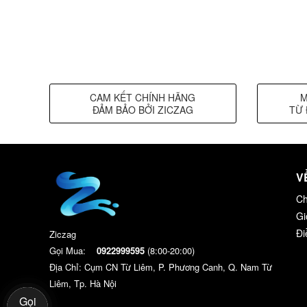
CAM KẾT CHÍNH HÃNG
M
ĐẢM BẢO BỞI ZICZAG
TỪ 
V
Ch
Gi
Đi
Ziczag
Gọi Mua:
0922999595
(8:00-20:00)
Địa Chỉ: Cụm CN Từ Liêm, P. Phương Canh, Q. Nam Từ
Liêm, Tp. Hà Nội
Gọi