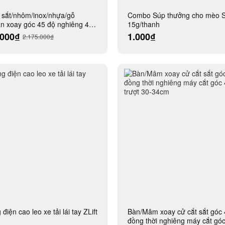
 sắt/nhôm/inox/nhựa/gỗ
Combo Súp thưởng cho mèo S
 xoay góc 45 độ nghiêng 45
15g/thanh
.000₫
1.000₫
2.175.000₫
điện cao leo xe tải lái tay ZLift
Bàn/Mâm xoay cử cắt sắt góc 
đồng thời nghiêng máy cắt gó