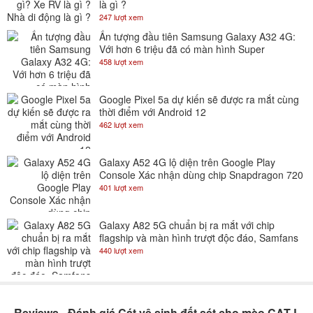
là gì ?
247 lượt xem
Ấn tượng đầu tiên Samsung Galaxy A32 4G:
Với hơn 6 triệu đã có màn hình Super
AMOLED 90Hz
458 lượt xem
Google Pixel 5a dự kiến sẽ được ra mắt cùng
thời điểm với Android 12
462 lượt xem
Galaxy A52 4G lộ diện trên Google Play
Console Xác nhận dùng chip Snapdragon 720
401 lượt xem
Galaxy A82 5G chuẩn bị ra mắt với chip
flagship và màn hình trượt độc đáo, Samfans
gom lúa đi là vừa
440 lượt xem
Reviews - Đánh giá Cát vệ sinh đất sét cho mèo CAT LITTER Bentonite 24kg(3*8kg)