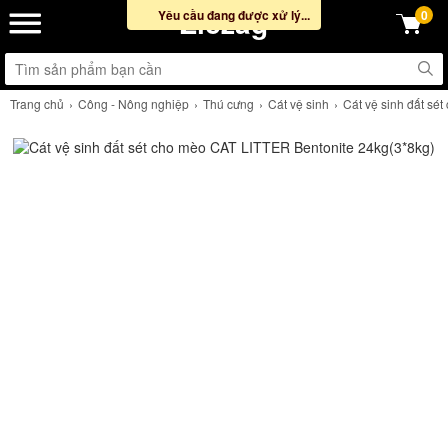
Ziczag
Yêu cầu đang được xử lý...
0
Trang chủ
Công - Nông nghiệp
Thú cưng
Cát vệ sinh
Cát vệ sinh đất sé