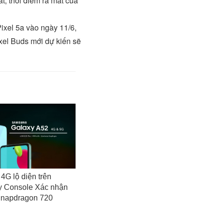
t, thời điểm ra mắt của
Pixel 5a vào ngày 11/6,
ixel Buds mới dự kiến sẽ
4G lộ diện trên
y Console Xác nhận
Snapdragon 720