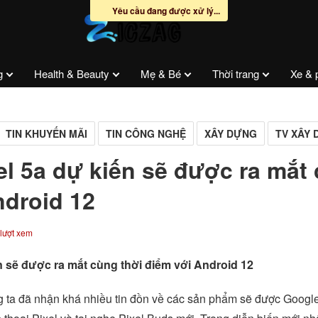
Yêu cầu đang được xử lý...
g
Health & Beauty
Mẹ & Bé
Thời trang
Xe & 
TIN KHUYẾN MÃI
TIN CÔNG NGHỆ
XÂY DỰNG
TV XÂY
l 5a dự kiến sẽ được ra mắt 
ndroid 12
lượt xem
n sẽ được ra mắt cùng thời điểm với Android 12
 ta đã nhận khá nhiều tin đồn về các sản phẩm sẽ được Google t