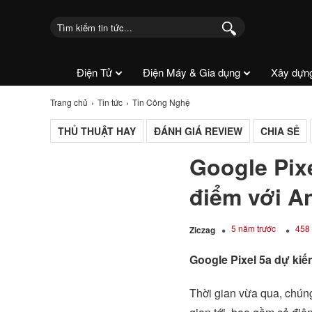
Điện Tử
Điện Máy & Gia dụng
Xây dựn
Trang chủ
Tin tức
Tin Công Nghệ
THỦ THUẬT HAY
ĐÁNH GIÁ REVIEW
CHIA SẺ
Google Pixe
điểm với A
5 năm trước
458 
Ziczag
Google Pixel 5a dự kiế
Thời gian vừa qua, chúng