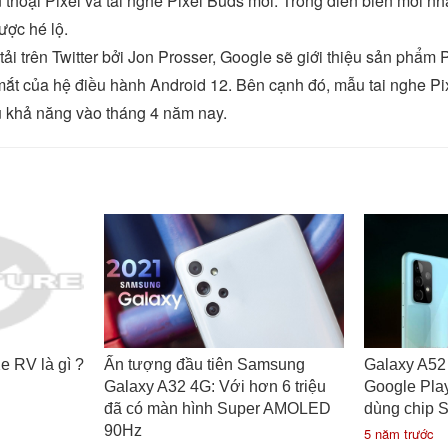
 thoại Pixel và tai nghe Pixel Buds mới. Trong diễn biến mới nhấ
ược hé lộ.
tải trên Twitter bởi Jon Prosser, Google sẽ giới thiệu sản phẩm 
 mắt của hệ điều hành Android 12. Bên cạnh đó, mẫu tai nghe P
u khả năng vào tháng 4 năm nay.
e RV là gì ?
Ấn tượng đầu tiên Samsung
Galaxy A52 
Galaxy A32 4G: Với hơn 6 triệu
Google Pla
đã có màn hình Super AMOLED
dùng chip 
90Hz
5 năm trước