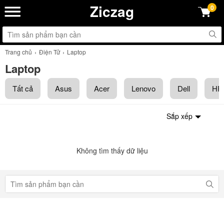
Ziczag
0
Trang chủ
Điện Tử
Laptop
Laptop
Tất cả
Asus
Acer
Lenovo
Dell
HP
Sắp xếp
Không tìm thấy dữ liệu