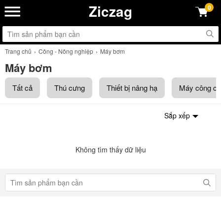
Ziczag
0
Trang chủ
Công - Nông nghiệp
Máy bơm
Máy bơm
Tất cả
Thú cưng
Thiết bị nâng hạ
Máy công cụ
Sắp xếp
Không tìm thấy dữ liệu