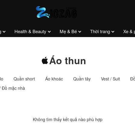
g
Health & Beauty
Mẹ & Bé
Thời trang
Xe & 
Áo thun
lo
Quần short
Áo khoác
Quần tây
Vest / Suit
Đồ
/ Đồ mặc nhà
Không tìm thấy kết quả nào phù hợp