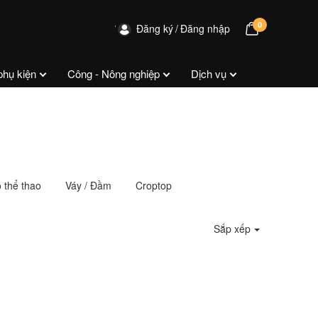
0
Đăng ký
Đăng nhập
phụ kiện
Công - Nông nghiệp
Dịch vụ
 thể thao
Váy / Đầm
Croptop
Sắp xếp