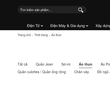
Điện Tử
Điện Máy & Gia dụng
Xây dựn
Trang chủ
Thời trang
Áo thun
Tất cả
Quần Jean
Sơ-mi
Áo thun
Áo Po
Quần culottes / Quần ống rộng
Chân váy
Đồ ngủ 