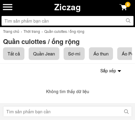
Ziczag
0
Trang chủ
Thời trang
Quần culottes / ống rộng
Quần culottes / ống rộng
Tất cả
Quần Jean
Sơ-mi
Áo thun
Áo Pol
Sắp xếp
Không tìm thấy dữ liệu