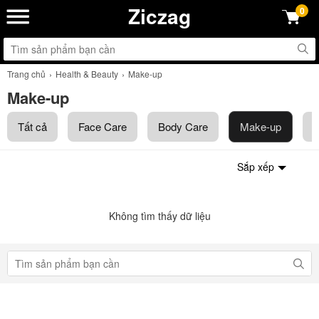
Ziczag
0
Trang chủ
Health & Beauty
Make-up
Make-up
Tất cả
Face Care
Body Care
Make-up
T
Sắp xếp
Không tìm thấy dữ liệu