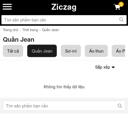
Ziczag
0
Trang chủ
Thời trang
Quần Jean
Quần Jean
Tất cả
Quần Jean
Sơ-mi
Áo thun
Áo Po
Sắp xếp
Không tìm thấy dữ liệu