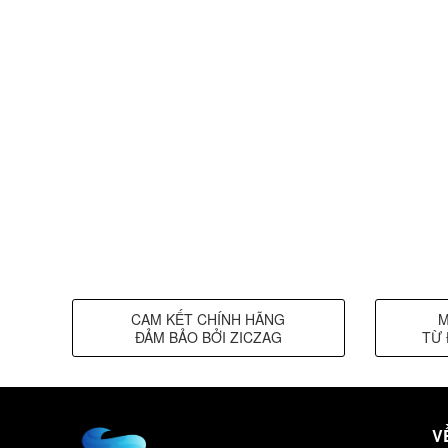
CAM KẾT CHÍNH HÃNG
M
ĐẢM BẢO BỞI ZICZAG
TỪ 
V