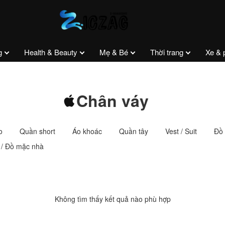
g
Health & Beauty
Mẹ & Bé
Thời trang
Xe & 
Chân váy
o
Quần short
Áo khoác
Quần tây
Vest / Suit
Đồ 
 / Đồ mặc nhà
Không tìm thấy kết quả nào phù hợp