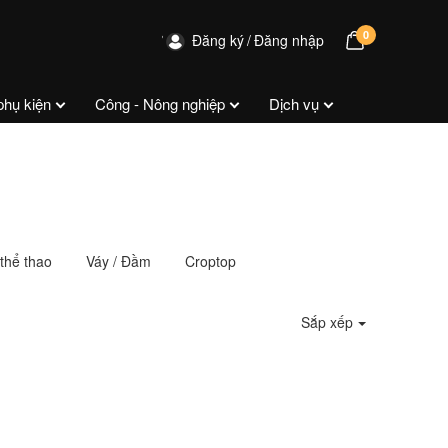
0
Đăng ký
Đăng nhập
phụ kiện
Công - Nông nghiệp
Dịch vụ
thể thao
Váy / Đầm
Croptop
Sắp xếp