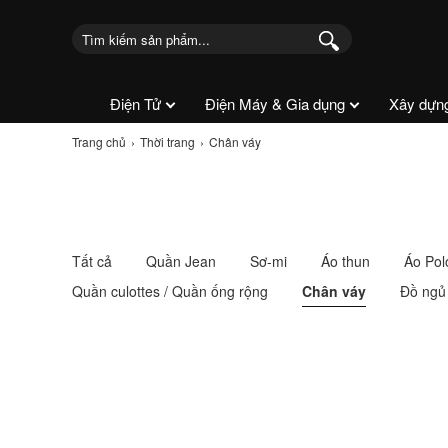
Điện Tử
Điện Máy & Gia dụng
Xây dựn
Trang chủ
Thời trang
Chân váy
Tất cả
Quần Jean
Sơ-mi
Áo thun
Áo Pol
Quần culottes / Quần ống rộng
Chân váy
Đồ ngủ