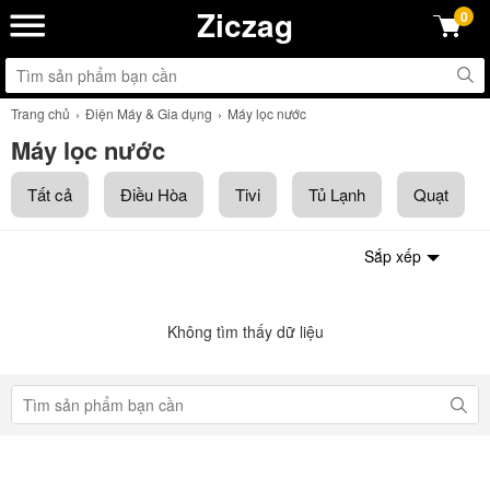
Ziczag
0
Trang chủ
Điện Máy & Gia dụng
Máy lọc nước
Máy lọc nước
Tất cả
Điều Hòa
Tivi
Tủ Lạnh
Quạt
Sắp xếp
Không tìm thấy dữ liệu