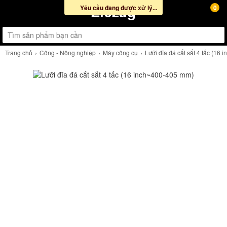
Ziczag
Yêu cầu đang được xử lý...
0
Trang chủ
Công - Nông nghiệp
Máy công cụ
Lưỡi đĩa đá cắt sắt 4 tấc (16