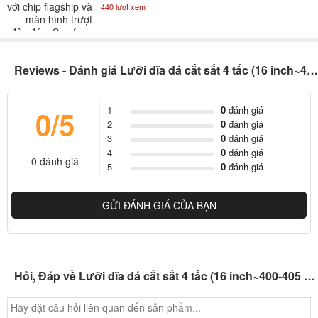
gom lúa đi là vừa
440 lượt xem
Reviews - Đánh giá Lưỡi đĩa đá cắt sắt 4 tấc (16 inch~400-405 mm)
1
0
đánh giá
0/5
2
0
đánh giá
3
0
đánh giá
4
0
đánh giá
0 đánh giá
5
0
đánh giá
GỬI ĐÁNH GIÁ CỦA BẠN
Hỏi, Đáp về Lưỡi đĩa đá cắt sắt 4 tấc (16 inch~400-405 mm)