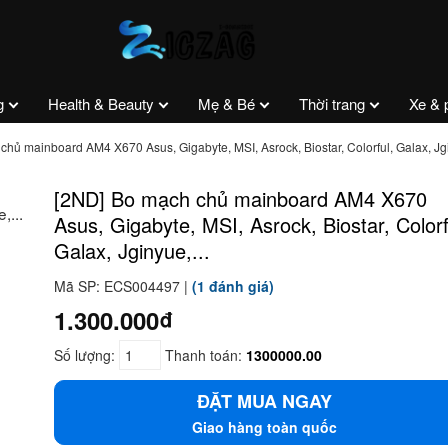
g
Health & Beauty
Mẹ & Bé
Thời trang
Xe & 
hủ mainboard AM4 X670 Asus, Gigabyte, MSI, Asrock, Biostar, Colorful, Galax, Jgi
[2ND] Bo mạch chủ mainboard AM4 X670
Asus, Gigabyte, MSI, Asrock, Biostar, Colorf
Galax, Jginyue,...
Mã SP: ECS004497 |
(1 đánh giá)
1.300.000₫
Số lượng:
Thanh toán:
1300000.00
ĐẶT MUA NGAY
Giao hàng toàn quốc