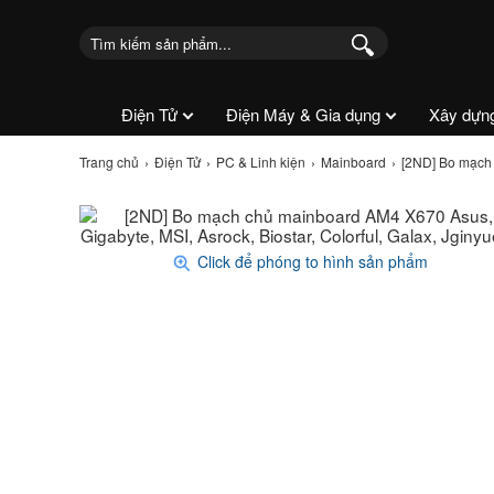
Điện Tử
Điện Máy & Gia dụng
Xây dựn
Trang chủ
Điện Tử
PC & Linh kiện
Mainboard
[2ND] Bo mạch c
Click để phóng to hình sản phẩm