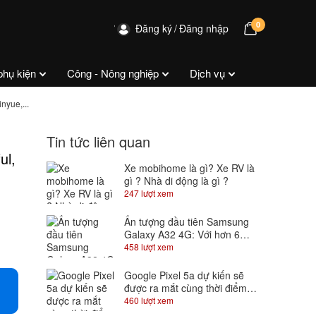
0
Đăng ký
Đăng nhập
phụ kiện
Công - Nông nghiệp
Dịch vụ
nyue,...
Tin tức liên quan
ul,
Xe mobihome là gì? Xe RV là
gì ? Nhà di động là gì ?
247 lượt xem
Ấn tượng đầu tiên Samsung
Galaxy A32 4G: Với hơn 6
triệu đã có màn hình Super
458 lượt xem
AMOLED 90Hz
Google Pixel 5a dự kiến sẽ
được ra mắt cùng thời điểm
với Android 12
460 lượt xem