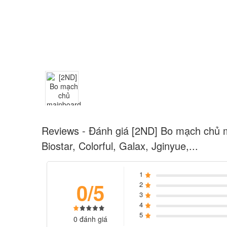
Reviews - Đánh giá [2ND] Bo mạch chủ 
Biostar, Colorful, Galax, Jginyue,...
1
0/5
2
3
4
5
0 đánh giá