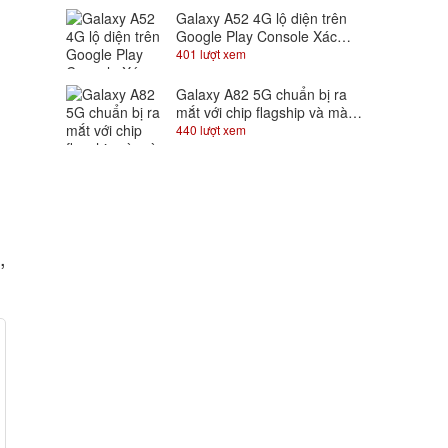
Galaxy A52 4G lộ diện trên
Google Play Console Xác
nhận dùng chip Snapdragon
401 lượt xem
720
Galaxy A82 5G chuẩn bị ra
mắt với chip flagship và màn
hình trượt độc đáo, Samfans
440 lượt xem
gom lúa đi là vừa
,