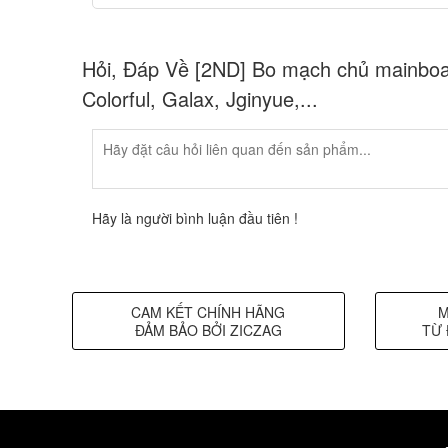
Hỏi, Đáp Về [2ND] Bo mạch chủ mainboar
Colorful, Galax, Jginyue,...
Hãy là người bình luận đầu tiên !
CAM KẾT CHÍNH HÃNG
M
ĐẢM BẢO BỞI ZICZAG
TỪ 