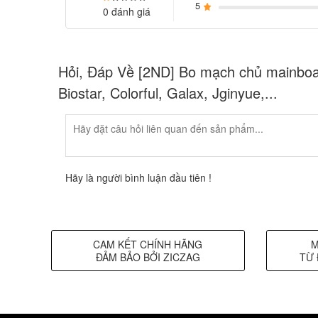
5
0 đánh giá
Hỏi, Đáp Về [2ND] Bo mạch chủ mainboa
Biostar, Colorful, Galax, Jginyue,...
Hãy là người bình luận đầu tiên !
CAM KẾT CHÍNH HÃNG
M
ĐẢM BẢO BỞI ZICZAG
TỪ 