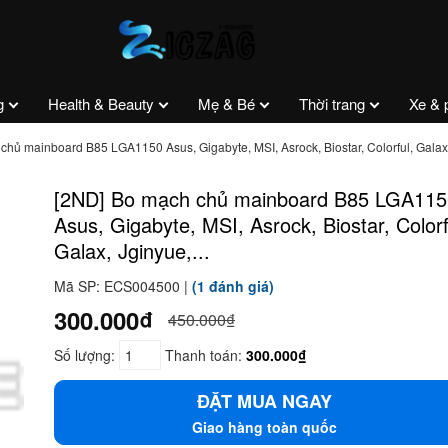
g
Health & Beauty
Mẹ & Bé
Thời trang
Xe & 
hủ mainboard B85 LGA1150 Asus, Gigabyte, MSI, Asrock, Biostar, Colorful, Galax, 
[2ND] Bo mạch chủ mainboard B85 LGA115
Asus, Gigabyte, MSI, Asrock, Biostar, Colorf
Galax, Jginyue,...
Mã SP: ECS004500 |
(1 đánh giá)
300.000₫
450.000₫
Số lượng:
Thanh toán:
300.000₫
ĐẶT MUA NGAY
Giao hàng toàn quốc