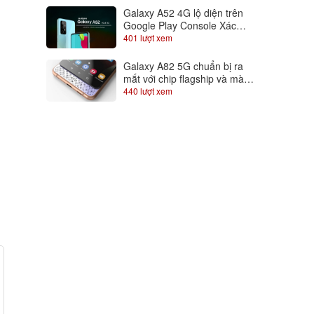
Galaxy A52 4G lộ diện trên
Google Play Console Xác
nhận dùng chip Snapdragon
401 lượt xem
720
Galaxy A82 5G chuẩn bị ra
mắt với chip flagship và màn
hình trượt độc đáo, Samfans
440 lượt xem
gom lúa đi là vừa