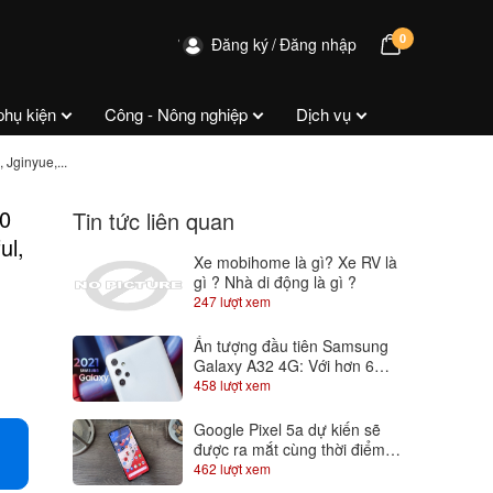
0
Đăng ký
Đăng nhập
phụ kiện
Công - Nông nghiệp
Dịch vụ
Jginyue,...
0
Tin tức liên quan
ul,
Xe mobihome là gì? Xe RV là
gì ? Nhà di động là gì ?
247 lượt xem
Ấn tượng đầu tiên Samsung
Galaxy A32 4G: Với hơn 6
triệu đã có màn hình Super
458 lượt xem
AMOLED 90Hz
Google Pixel 5a dự kiến sẽ
được ra mắt cùng thời điểm
với Android 12
462 lượt xem