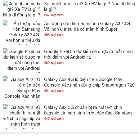
Xe mobihome là gì? Xe RV là gì ? Nhà di động
là gì ?
247 lượt xem
Ấn tượng đầu tiên Samsung Galaxy A32 4G:
Với hơn 6 triệu đã có màn hình Super
AMOLED 90Hz
458 lượt xem
Google Pixel 5a dự kiến sẽ được ra mắt cùng
thời điểm với Android 12
460 lượt xem
Galaxy A52 4G lộ diện trên Google Play
Console Xác nhận dùng chip Snapdragon 720
401 lượt xem
Galaxy A82 5G chuẩn bị ra mắt với chip
flagship và màn hình trượt độc đáo, Samfans
gom lúa đi là vừa
440 lượt xem