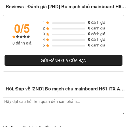
Reviews - Đánh giá [2ND] Bo mạch chủ mainboard H61 ITX Asus, Gigabyte, MSI, Asrock, Biostar, Colorful, Galax, Jginyue,...
1
0
đánh giá
0/5
2
0
đánh giá
3
0
đánh giá
4
0
đánh giá
0 đánh giá
5
0
đánh giá
GỬI ĐÁNH GIÁ CỦA BẠN
Hỏi, Đáp về [2ND] Bo mạch chủ mainboard H61 ITX Asus, Gigabyte, MSI, Asrock, Biostar, Colorful, Galax, Jginyue,...