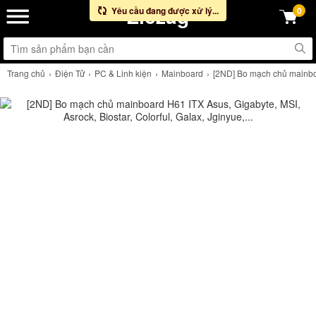
Ziczag
Yêu cầu đang được xử lý...
0
Trang chủ
Điện Tử
PC & Linh kiện
Mainboard
[2ND] Bo mạch chủ mainboar