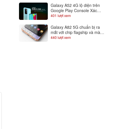
Galaxy A52 4G lộ diện trên
Google Play Console Xác
nhận dùng chip Snapdragon
401 lượt xem
720
Galaxy A82 5G chuẩn bị ra
mắt với chip flagship và màn
hình trượt độc đáo, Samfans
440 lượt xem
gom lúa đi là vừa