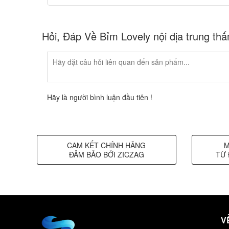
Hỏi, Đáp Về Bỉm Lovely nội địa trung thấm
Hãy là người bình luận đầu tiên !
CAM KẾT CHÍNH HÃNG
M
ĐẢM BẢO BỞI ZICZAG
TỪ 
V