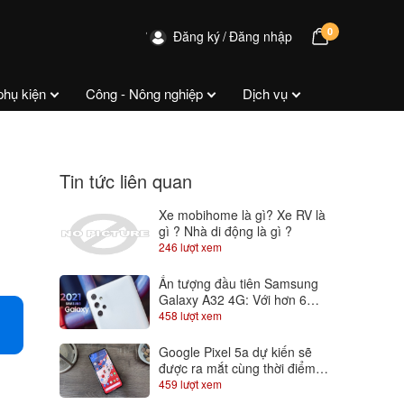
0
Đăng ký
Đăng nhập
phụ kiện
Công - Nông nghiệp
Dịch vụ
Tin tức liên quan
Xe mobihome là gì? Xe RV là
gì ? Nhà di động là gì ?
246 lượt xem
Ấn tượng đầu tiên Samsung
Galaxy A32 4G: Với hơn 6
triệu đã có màn hình Super
458 lượt xem
AMOLED 90Hz
Google Pixel 5a dự kiến sẽ
được ra mắt cùng thời điểm
với Android 12
459 lượt xem