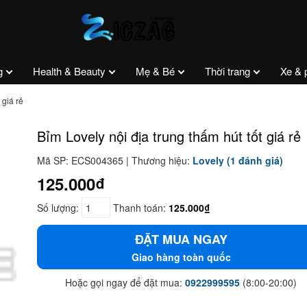
g
Health & Beauty
Mẹ & Bé
Thời trang
Xe & 
 giá rẻ
Bỉm Lovely nội địa trung thấm hút tốt giá rẻ
Mã SP: ECS004365 | Thương hiệu:
Lovely
(1 đánh giá)
125.000₫
Số lượng:
Thanh toán:
125.000₫
ĐẶT MUA NGAY
Giao hàng toàn quốc
Hoặc gọi ngay để đặt mua:
0922999595
(8:00-20:00)