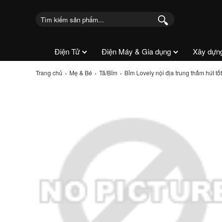
Điện Tử
Điện Máy & Gia dụng
Xây dựn
Trang chủ
Mẹ & Bé
Tã/Bỉm
Bỉm Lovely nội địa trung thấm hút tốt