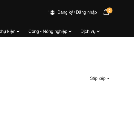
0
Đăng ký
Đăng nhập
phụ kiện
Công - Nông nghiệp
Dịch vụ
Sắp xếp