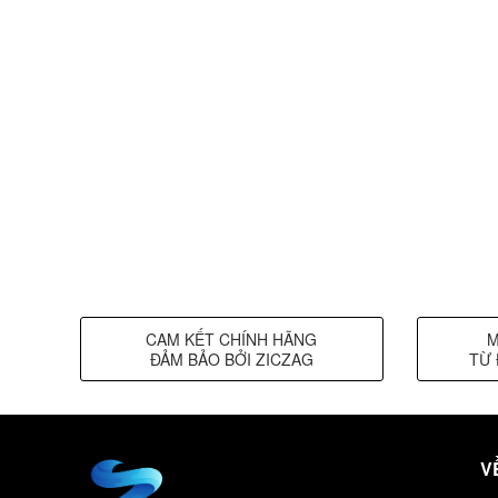
CAM KẾT CHÍNH HÃNG
M
ĐẢM BẢO BỞI ZICZAG
TỪ 
V