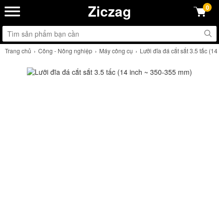
Ziczag
0
Trang chủ
Công - Nông nghiệp
Máy công cụ
Lưỡi đĩa đá cắt sắt 3.5 tấc (