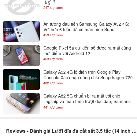
là gì ?
247 lượt xem
Ấn tượng đầu tiên Samsung Galaxy A32 4G:
Với hơn 6 triệu đã có màn hình Super
AMOLED 90Hz
459 lượt xem
Google Pixel 5a dự kiến sẽ được ra mắt cùng
thời điểm với Android 12
463 lượt xem
Galaxy A52 4G lộ diện trên Google Play
Console Xác nhận dùng chip Snapdragon 720
402 lượt xem
Galaxy A82 5G chuẩn bị ra mắt với chip
flagship và màn hình trượt độc đáo, Samfans
gom lúa đi là vừa
441 lượt xem
Reviews - Đánh giá Lưỡi đĩa đá cắt sắt 3.5 tấc (14 inch ~ 350-355 mm)