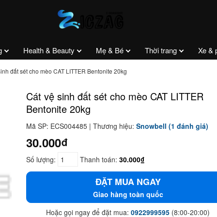
g
Health & Beauty
Mẹ & Bé
Thời trang
Xe & 
sinh đất sét cho mèo CAT LITTER Bentonite 20kg
Cát vệ sinh đất sét cho mèo CAT LITTER
Bentonite 20kg
Mã SP: ECS004485 | Thương hiệu:
Snowbell
(1 đánh giá)
30.000₫
Số lượng:
Thanh toán:
30.000₫
ĐẶT MUA NGAY
Giao hàng toàn quốc
Hoặc gọi ngay để đặt mua:
0922999595
(8:00-20:00)