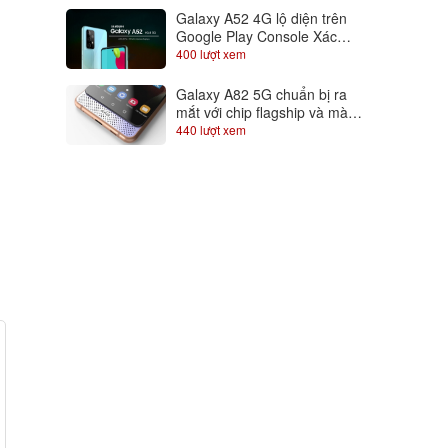
Galaxy A52 4G lộ diện trên
Google Play Console Xác
nhận dùng chip Snapdragon
400 lượt xem
720
Galaxy A82 5G chuẩn bị ra
mắt với chip flagship và màn
hình trượt độc đáo, Samfans
440 lượt xem
gom lúa đi là vừa