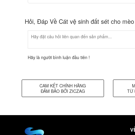
Hỏi, Đáp Về Cát vệ sinh đất sét cho mè
Hãy là người bình luận đầu tiên !
CAM KẾT CHÍNH HÃNG
M
ĐẢM BẢO BỞI ZICZAG
TỪ 
V