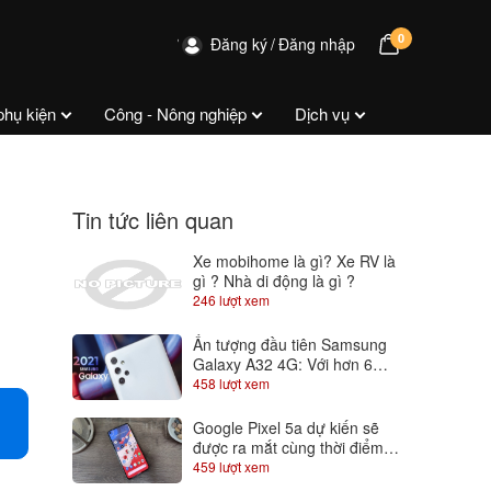
0
Đăng ký
Đăng nhập
phụ kiện
Công - Nông nghiệp
Dịch vụ
Tin tức liên quan
Xe mobihome là gì? Xe RV là
gì ? Nhà di động là gì ?
246 lượt xem
Ấn tượng đầu tiên Samsung
Galaxy A32 4G: Với hơn 6
triệu đã có màn hình Super
458 lượt xem
AMOLED 90Hz
Google Pixel 5a dự kiến sẽ
được ra mắt cùng thời điểm
với Android 12
459 lượt xem