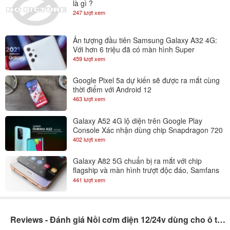
là gì ?
247 lượt xem
Ấn tượng đầu tiên Samsung Galaxy A32 4G:
Với hơn 6 triệu đã có màn hình Super
AMOLED 90Hz
459 lượt xem
Google Pixel 5a dự kiến sẽ được ra mắt cùng
thời điểm với Android 12
463 lượt xem
Galaxy A52 4G lộ diện trên Google Play
Console Xác nhận dùng chip Snapdragon 720
402 lượt xem
Galaxy A82 5G chuẩn bị ra mắt với chip
flagship và màn hình trượt độc đáo, Samfans
gom lúa đi là vừa
441 lượt xem
Reviews - Đánh giá Nồi cơm điện 12/24v dùng cho ô tô, xe tải đường dài