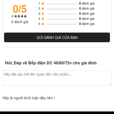
1
0
đánh giá
0/5
2
0
đánh giá
3
0
đánh giá
4
0
đánh giá
0 đánh giá
5
0
đánh giá
GỬI ĐÁNH GIÁ CỦA BẠN
Hỏi, Đáp về Bếp điện DC 48/60/72v cho gia đình
Hãy là người bình luận đầu tiên !