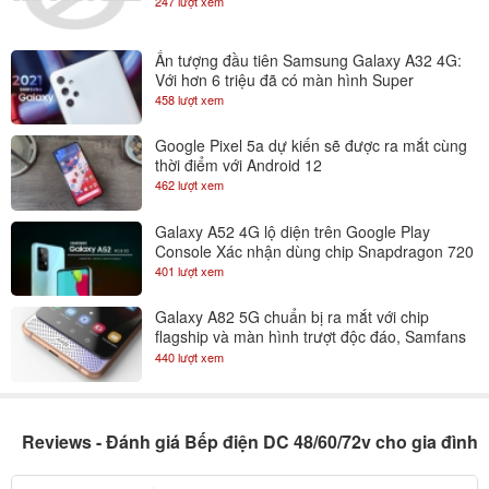
247 lượt xem
Ấn tượng đầu tiên Samsung Galaxy A32 4G:
Với hơn 6 triệu đã có màn hình Super
AMOLED 90Hz
458 lượt xem
Google Pixel 5a dự kiến sẽ được ra mắt cùng
thời điểm với Android 12
462 lượt xem
Galaxy A52 4G lộ diện trên Google Play
Console Xác nhận dùng chip Snapdragon 720
401 lượt xem
Galaxy A82 5G chuẩn bị ra mắt với chip
flagship và màn hình trượt độc đáo, Samfans
gom lúa đi là vừa
440 lượt xem
Reviews - Đánh giá Bếp điện DC 48/60/72v cho gia đình