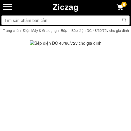
Ziczag
0
Trang chủ
Điện Máy & Gia dụng
Bếp
Bếp điện DC 48/60/72v cho gia đình