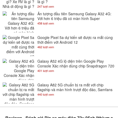
là gì ?
247 lượt xem
Ấn tượng đầu tiên Samsung Galaxy A32 4G:
Với hơn 6 triệu đã có màn hình Super
AMOLED 90Hz
458 lượt xem
Google Pixel 5a dự kiến sẽ được ra mắt cùng
thời điểm với Android 12
462 lượt xem
Galaxy A52 4G lộ diện trên Google Play
Console Xác nhận dùng chip Snapdragon 720
401 lượt xem
Galaxy A82 5G chuẩn bị ra mắt với chip
flagship và màn hình trượt độc đáo, Samfans
gom lúa đi là vừa
440 lượt xem
Reviews - Đánh giá Pin xe máy điện 72v 95ah lithium sắt phốt phát (LFP-LiFePO4)