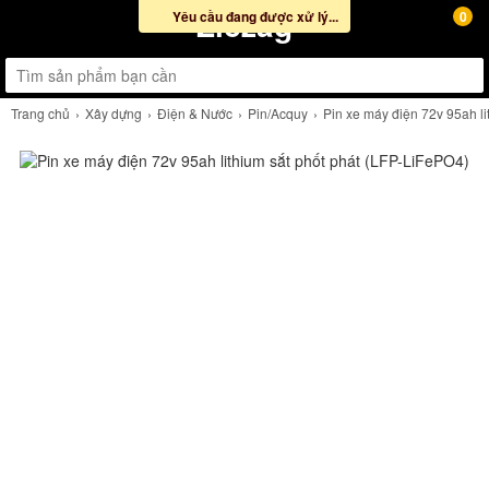
Ziczag
Yêu cầu đang được xử lý...
0
Trang chủ
Xây dựng
Điện & Nước
Pin/Acquy
Pin xe máy điện 72v 95ah l