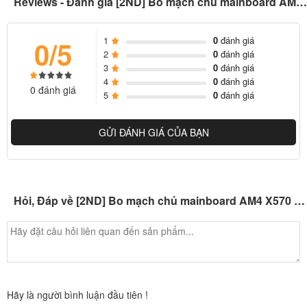
Reviews - Đánh giá [2ND] Bo mạch chủ mainboard AM4 X570 Asus, Gigabyte, MSI, Asrock, Biostar, Colorful, Galax, Jginyue,...
1
0
đánh giá
0/5
2
0
đánh giá
3
0
đánh giá
4
0
đánh giá
0 đánh giá
5
0
đánh giá
GỬI ĐÁNH GIÁ CỦA BẠN
Hỏi, Đáp về [2ND] Bo mạch chủ mainboard AM4 X570 Asus, Gigabyte, MSI, Asrock, Biostar, Colorful, Galax, Jginyue,...
Hãy là người bình luận đầu tiên !