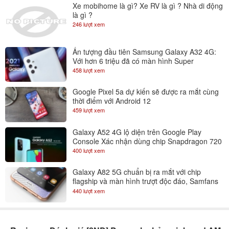
Xe mobihome là gì? Xe RV là gì ? Nhà di động
là gì ?
246 lượt xem
Ấn tượng đầu tiên Samsung Galaxy A32 4G:
Với hơn 6 triệu đã có màn hình Super
AMOLED 90Hz
458 lượt xem
Google Pixel 5a dự kiến sẽ được ra mắt cùng
thời điểm với Android 12
459 lượt xem
Galaxy A52 4G lộ diện trên Google Play
Console Xác nhận dùng chip Snapdragon 720
400 lượt xem
Galaxy A82 5G chuẩn bị ra mắt với chip
flagship và màn hình trượt độc đáo, Samfans
gom lúa đi là vừa
440 lượt xem