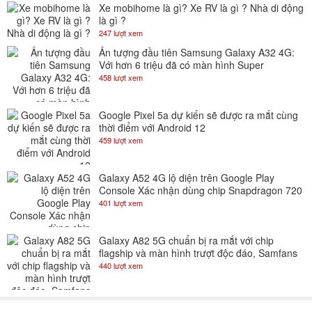
Xe mobihome là gì? Xe RV là gì ? Nhà di động
là gì ?
247 lượt xem
Ấn tượng đầu tiên Samsung Galaxy A32 4G:
Với hơn 6 triệu đã có màn hình Super
AMOLED 90Hz
458 lượt xem
Google Pixel 5a dự kiến sẽ được ra mắt cùng
thời điểm với Android 12
459 lượt xem
Galaxy A52 4G lộ diện trên Google Play
Console Xác nhận dùng chip Snapdragon 720
401 lượt xem
Galaxy A82 5G chuẩn bị ra mắt với chip
flagship và màn hình trượt độc đáo, Samfans
gom lúa đi là vừa
440 lượt xem