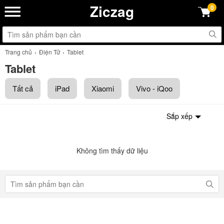
Ziczag
0
Trang chủ
Điện Tử
Tablet
Tablet
Tất cả
iPad
Xiaomi
Vivo - iQoo
Sắp xếp
Không tìm thấy dữ liệu