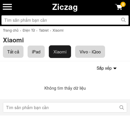
Ziczag
0
Trang chủ
Điện Tử
Tablet
Xiaomi
Xiaomi
Tất cả
iPad
Xiaomi
Vivo - iQoo
Sắp xếp
Không tìm thấy dữ liệu