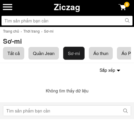
Ziczag
0
Trang chủ
Thời trang
Sơ-mi
Sơ-mi
Tất cả
Quần Jean
Sơ-mi
Áo thun
Áo Po
Sắp xếp
Không tìm thấy dữ liệu