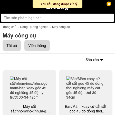
Ziczag
Yêu cầu đang được xử lý...
0
Trang chủ
Công - Nông nghiệp
Máy công cụ
Máy công cụ
Tất cả
Viễn thông
Sắp xếp
Máy cắt
Bàn/Mâm xoay cử cắt sắt
sắt/nhôm/inox/nhựa/gỗ
góc 45 độ đồng thời