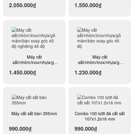
mâm/bàn xoay góc 45 độ
nghiêng máy cắt góc 45
2.050.000₫
1.550.000₫
nghiêng 45 độ, ty trượt 30-
độ trượt 30-34cm
34-42cm
Máy cắt
Máy cắt
sắt/nhôm/inox/nhựa/gỗ
sắt/nhôm/inox/nhựa/gỗ
mâm/bàn xoay góc 45 độ
mâm/bàn xoay góc 45 độ
1.450.000₫
1.230.000₫
nghiêng 45 độ
Máy cắt sắt bàn 355mm
Combo 100 lưỡi đá cắt sắt
107x1.2x16 mm
990.000₫
990.000₫