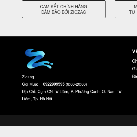
CAM KẾT CHÍNH HÃNG
M
ĐẢM BẢO BỞI ZICZAG
TỪ 
V
Ch
Gi
Đi
Ziczag
Gọi Mua:
0922999595
(8:00-20:00)
Địa Chỉ: Cụm CN Từ Liêm, P. Phương Canh, Q. Nam Từ
Liêm, Tp. Hà Nội