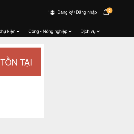
0
Đăng ký
Đăng nhập
phụ kiện
Công - Nông nghiệp
Dịch vụ
TỒN TẠI