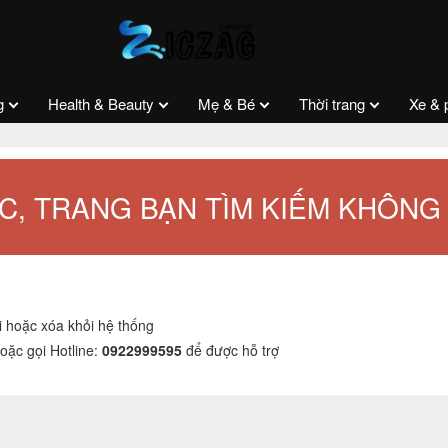
g
Health & Beauty
Mẹ & Bé
Thời trang
Xe & 
ẾC, TRANG BẠN TÌM KIẾM KHÔNG 
 hoặc xóa khỏi hệ thống
hoặc gọi Hotline:
0922999595
để được hỗ trợ