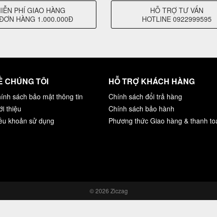
IỄN PHÍ GIAO HÀNG
HỖ TRỢ TƯ VẤN
ĐƠN HÀNG 1.000.000Đ
HOTLINE 0922999595
Ề CHÚNG TÔI
HỖ TRỢ KHÁCH HÀNG
ính sách bảo mật thông tin
Chính sách đổi trả hàng
ới thiệu
Chính sách bảo hành
ều khoản sử dụng
Phương thức Giao hàng & thanh to
© 2026 Ziczag